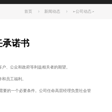
证和安装、改造、维修许可证，并通过ISO9001
首页
新闻动态
公司动态
>
>
案
随州服务与支持
随州联系我们
一键询价
任承诺书
客户、公众和政府等利益相关者的期望。
件和员工福利。
需要的一个必要条件。公司任命高层经理负责社会管