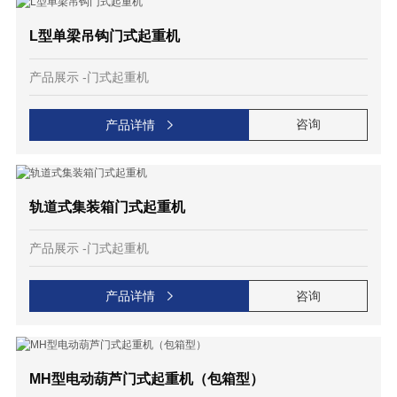
L型单梁吊钩门式起重机
产品展示 -门式起重机
咨询
产品详情
轨道式集装箱门式起重机
产品展示 -门式起重机
咨询
产品详情
MH型电动葫芦门式起重机（包箱型）