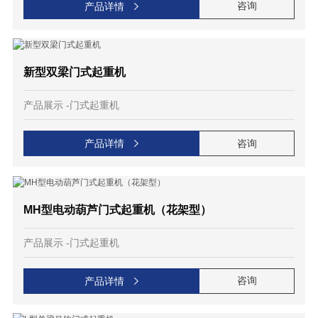
咨询
产品详情
新型双梁门式起重机
产品展示 -门式起重机
咨询
产品详情
MH型电动葫芦门式起重机（花架型）
产品展示 -门式起重机
咨询
产品详情